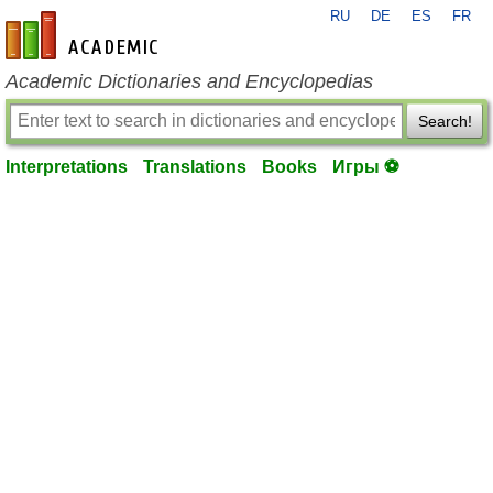
RU
DE
ES
FR
en-academic.com
Academic Dictionaries and Encyclopedias
Search!
Interpretations
Translations
Books
Игры ⚽