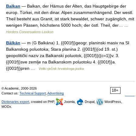
Balkan
— Balkan, der Hämus der Alten, das Hauptgebirge der
europ. Türkei, mit den dinar. Alpen zusammenhängend. Der westl.
Theil besteht aus Granit, ist stark bewaldet, schwer zugänglich, mit
wenigen Pässen, höchstens 5000 hoch; der östl. Theil, der… …
Herders Conversations-Lexikon
Bàlkān
— m 〈G Balkána〉 1. {{001f}}geogr. planinski masiv na SI
Balkanskog poluotoka; Stara planina 2. {{001f}}(od 19. st.)
geopolitički naziv za Balkanski poluotok, {{001f}}{{c=1}}v. 3.
{{001f}}sve zemlje na Balkanskom poluotoku 4. {{001f}}a.
{{001f}}pren …
Veliki rječnik hrvatskoga jezika
© Academic, 2000-2026
18+
Contact us:
Technical Support
,
Advertising
Dictionaries export
, created on PHP,
Joomla,
Drupal,
WordPress,
MODx.