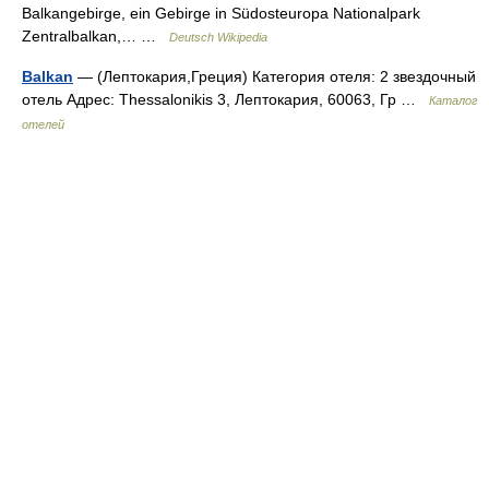
Balkangebirge, ein Gebirge in Südosteuropa Nationalpark
Zentralbalkan,… …
Deutsch Wikipedia
Balkan
— (Лептокария,Греция) Категория отеля: 2 звездочный
отель Адрес: Thessalonikis 3, Лептокария, 60063, Гр …
Каталог
отелей