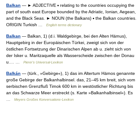
Balkan
— ► ADJECTIVE ▪ relating to the countries occupying the
part of south east Europe bounded by the Adriatic, Ionian, Aegean,
and the Black Seas. ► NOUN (the Balkans) ▪ the Balkan countries.
ORIGIN Turkish …
English terms dictionary
Balkan
— Balkan, 1) (d.i. Waldgebirge, bei den Alten Hämus),
Hauptgebirg in der Europäischen Türkei, zweigt sich von der
östlichen Fortsetzung der Dinarischen Alpen ab u. zieht sich von
der Isker u. Maritzaquelle als Wasserscheide zwischen der Donau
u.… …
Pierer's Universal-Lexikon
Balkán
— (türk., »Gebirge«), 1) das im Altertum Hämos genannte
große Gebirge der Balkanhalbinsel. das, 21–45 km breit, sich vom
serbischen Grenzfluß Timok 600 km in westöstlicher Richtung bis
an das Schwarze Meer erstreckt (s. Karte »Balkanhalbinsel«). Es
…
Meyers Großes Konversations-Lexikon