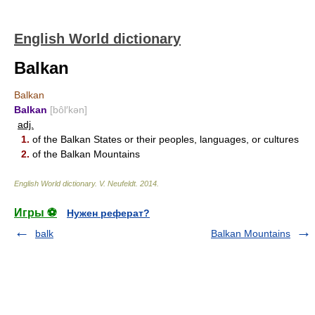
English World dictionary
Balkan
Balkan
Balkan
[bôl′kən]
adj.
1.
of the Balkan States or their peoples, languages, or cultures
2.
of the Balkan Mountains
English World dictionary
.
V. Neufeldt
.
2014
.
Игры ⚽
Нужен реферат?
balk
Balkan Mountains